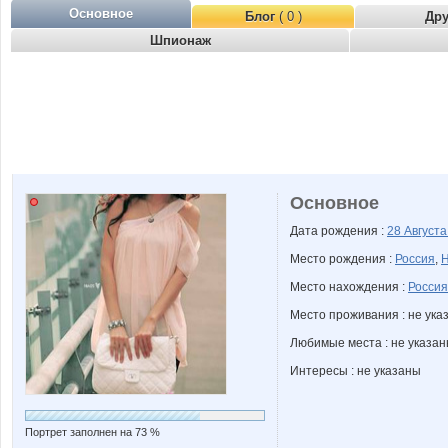
Основное
Блог
( 0 )
Др
Шпионаж
Основное
Дата рождения :
28 Август
Место рождения :
Россия
,
Н
Место нахождения :
Россия
Место проживания : не ука
Любимые места : не указа
Интересы : не указаны
Портрет заполнен на 73 %