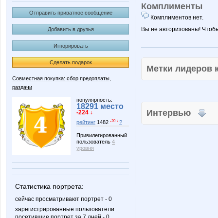
Комплименты
Отправить приватное сообщение
Комплиментов нет.
Вы не авторизованы! Чтоб
Добавить в друзья
Игнорировать
Сделать подарок
Метки лидеров
Совместная покупка: сбор предоплаты,
раздачи
популярность:
18291 место
Интервью
-224 ↓
-20 ↓
рейтинг
1482
?
Привилегированный
пользователь
4
уровня
Статистика портрета:
сейчас просматривают портрет - 0
зарегистрированные пользователи
посетившие портрет за 7 дней - 0